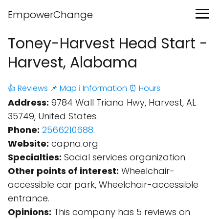
EmpowerChange
Toney-Harvest Head Start -
Harvest, Alabama
👍 Reviews
📌 Map
ℹ️ Information
⏰ Hours
Address:
9784 Wall Triana Hwy, Harvest, AL
35749, United States.
Phone:
2566210688
.
Website:
capna.org
Specialties:
Social services organization.
Other points of interest:
Wheelchair-
accessible car park, Wheelchair-accessible
entrance.
Opinions:
This company has 5 reviews on