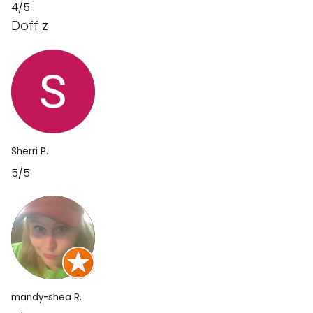
4/5
Doff z
Sherri P.
5/5
mandy-shea R.