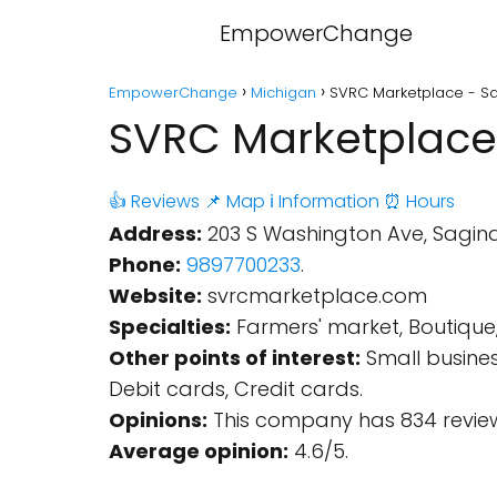
EmpowerChange
EmpowerChange
Michigan
SVRC Marketplace - Sa
SVRC Marketplace
👍 Reviews
📌 Map
ℹ️ Information
⏰ Hours
Address:
203 S Washington Ave, Sagina
Phone:
9897700233
.
Website:
svrcmarketplace.com
Specialties:
Farmers' market, Boutique,
Other points of interest:
Small busines
Debit cards, Credit cards.
Opinions:
This company has 834 review
Average opinion:
4.6/5.