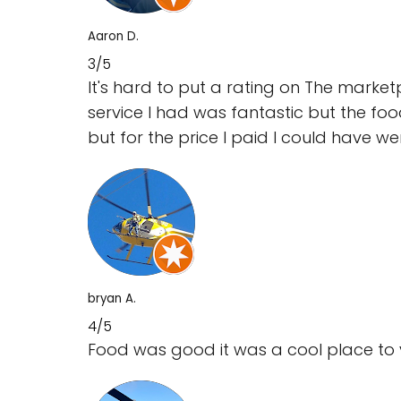
Aaron D.
3/5
It's hard to put a rating on The marke
service I had was fantastic but the foo
but for the price I paid I could have 
bryan A.
4/5
Food was good it was a cool place to vi