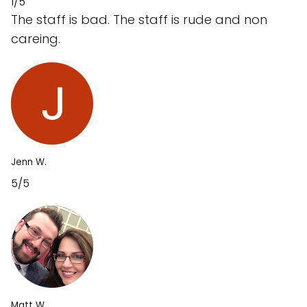
1/5
The staff is bad. The staff is rude and non
careing.
Jenn W.
5/5
Matt W.