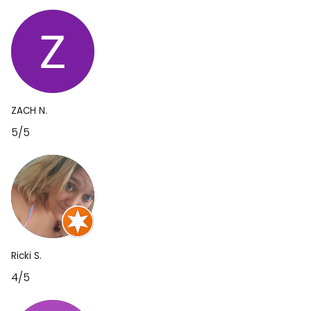
ZACH N.
5/5
Ricki S.
4/5