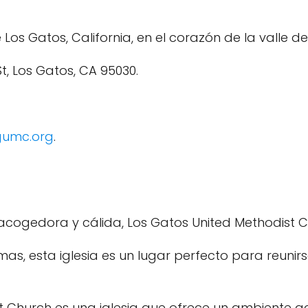
 Los Gatos, California, en el corazón de la valle d
St, Los Gatos, CA 95030.
gumc.org
.
acogedora y cálida, Los Gatos United Methodist C
as, esta iglesia es un lugar perfecto para reunir
 Church es una iglesia que ofrece un ambiente ac