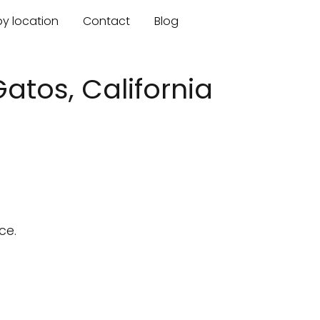
by location
Contact
Blog
atos, California
ce.