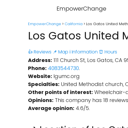
EmpowerChange
EmpowerChange
California
Los Gatos United Metho
Los Gatos United M
👍 Reviews
📌 Map
ℹ️ Information
⏰ Hours
Address:
111 Church St, Los Gatos, CA 9
Phone:
4083544730
.
Website:
lgumc.org
Specialties:
United Methodist church, 
Other points of interest:
Wheelchair-ac
Opinions:
This company has 18 reviews
Average opinion:
4.6/5.