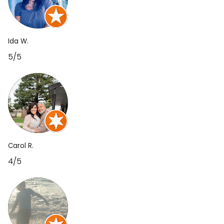
Ida W.
5/5
Carol R.
4/5