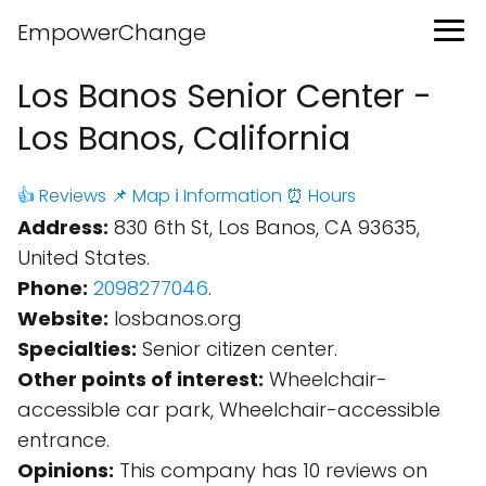
EmpowerChange
Los Banos Senior Center -
Los Banos, California
👍 Reviews
📌 Map
ℹ️ Information
⏰ Hours
Address:
830 6th St, Los Banos, CA 93635,
United States.
Phone:
2098277046
.
Website:
losbanos.org
Specialties:
Senior citizen center.
Other points of interest:
Wheelchair-
accessible car park, Wheelchair-accessible
entrance.
Opinions:
This company has 10 reviews on