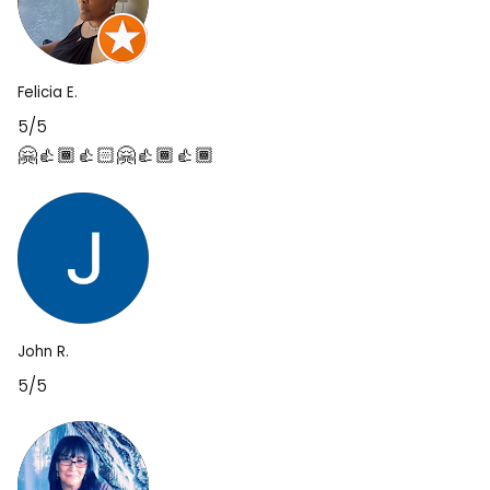
Felicia E.
5/5
🤗👍🏾👍🏻🤗👍🏾👍🏾
John R.
5/5