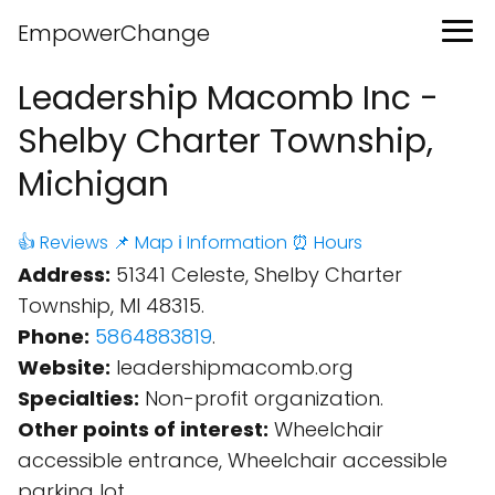
EmpowerChange
Leadership Macomb Inc -
Shelby Charter Township,
Michigan
👍 Reviews
📌 Map
ℹ️ Information
⏰ Hours
Address:
51341 Celeste, Shelby Charter
Township, MI 48315.
Phone:
5864883819
.
Website:
leadershipmacomb.org
Specialties:
Non-profit organization.
Other points of interest:
Wheelchair
accessible entrance, Wheelchair accessible
parking lot.