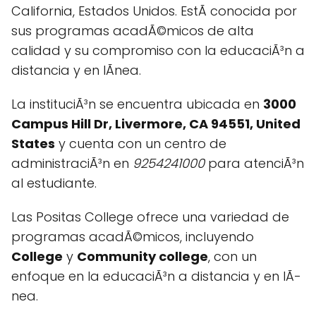
California, Estados Unidos. EstÃ conocida por
sus programas acadÃ©micos de alta
calidad y su compromiso con la educaciÃ³n a
distancia y en lÃ­nea.
La instituciÃ³n se encuentra ubicada en
3000
Campus Hill Dr, Livermore, CA 94551, United
States
y cuenta con un centro de
administraciÃ³n en
9254241000
para atenciÃ³n
al estudiante.
Las Positas College ofrece una variedad de
programas acadÃ©micos, incluyendo
College
y
Community college
, con un
enfoque en la educaciÃ³n a distancia y en lÃ­
nea.