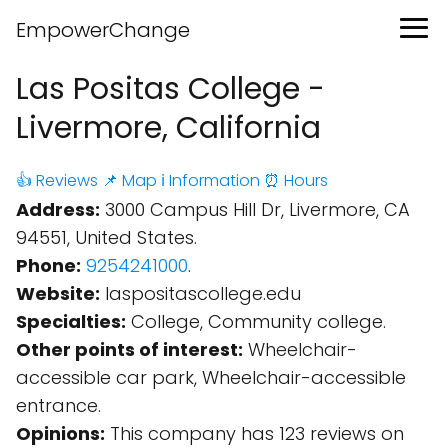
EmpowerChange
Las Positas College -
Livermore, California
👍 Reviews
📌 Map
ℹ️ Information
⏰ Hours
Address:
3000 Campus Hill Dr, Livermore, CA
94551, United States.
Phone:
9254241000
.
Website:
laspositascollege.edu
Specialties:
College, Community college.
Other points of interest:
Wheelchair-
accessible car park, Wheelchair-accessible
entrance.
Opinions:
This company has 123 reviews on