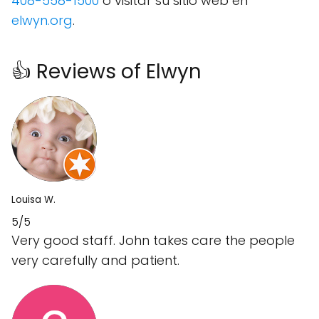
408-558-1500
o visitar su sitio web en
elwyn.org
.
👍 Reviews of Elwyn
Louisa W.
5/5
Very good staff. John takes care the people
very carefully and patient.