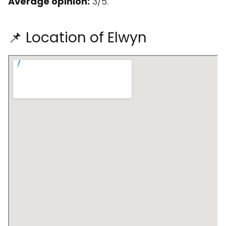
Average opinion:
3/5.
📌 Location of Elwyn