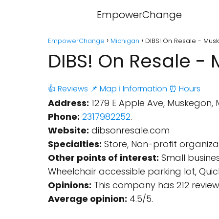
EmpowerChange
EmpowerChange
Michigan
DIBS! On Resale - Mus
DIBS! On Resale -
👍 Reviews
📌 Map
ℹ️ Information
⏰ Hours
Address:
1279 E Apple Ave, Muskegon, 
Phone:
2317982252
.
Website:
dibsonresale.com
Specialties:
Store, Non-profit organiza
Other points of interest:
Small busines
Wheelchair accessible parking lot, Quic
Opinions:
This company has 212 review
Average opinion:
4.5/5.