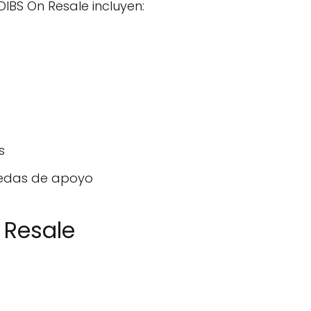
IBS On Resale incluyen:
s
uedas de apoyo
 Resale