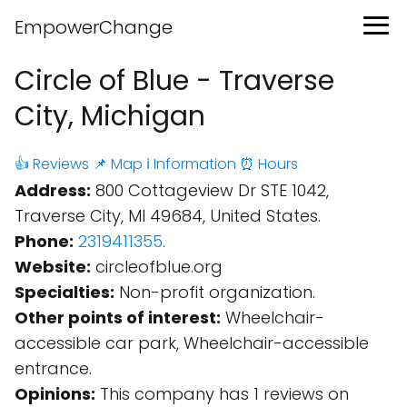
EmpowerChange
Circle of Blue - Traverse
City, Michigan
👍 Reviews
📌 Map
ℹ️ Information
⏰ Hours
Address:
800 Cottageview Dr STE 1042,
Traverse City, MI 49684, United States.
Phone:
2319411355
.
Website:
circleofblue.org
Specialties:
Non-profit organization.
Other points of interest:
Wheelchair-
accessible car park, Wheelchair-accessible
entrance.
Opinions:
This company has 1 reviews on