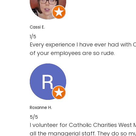
Cassi E.
1/5
Every experience I have ever had with C
of your employees are so rude.
Roxanne H.
5/5
I volunteer for Catholic Charities Wes
all the managerial staff. They do so m