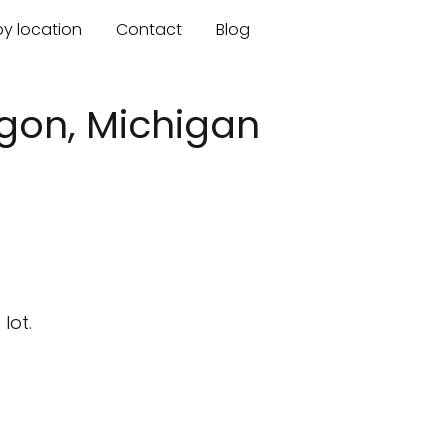
by location
Contact
Blog
egon, Michigan
lot.