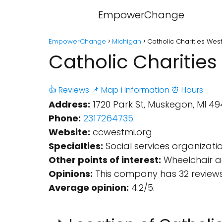
EmpowerChange
EmpowerChange
Michigan
Catholic Charities Wes
Catholic Charitie
👍 Reviews
📌 Map
ℹ️ Information
⏰ Hours
Address:
1720 Park St, Muskegon, MI 49
Phone:
2317264735
.
Website:
ccwestmi.org
Specialties:
Social services organizatio
Other points of interest:
Wheelchair ac
Opinions:
This company has 32 reviews
Average opinion:
4.2/5.