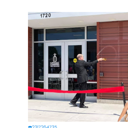
☎️2317264735