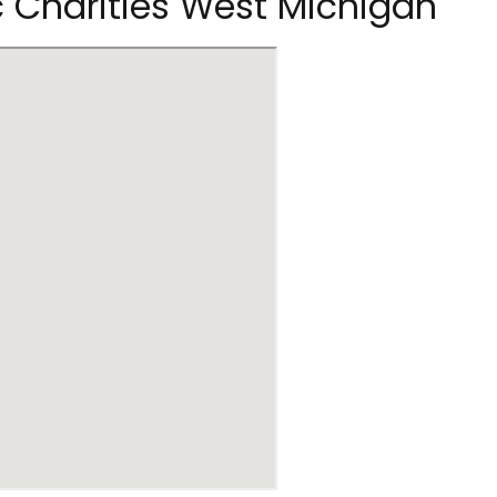
c Charities West Michigan