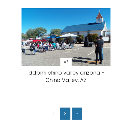
AZ
Iddpmi chino valley arizona -
Chino Valley, AZ
1
2
»