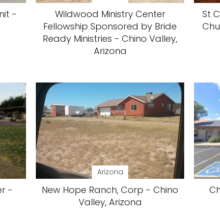
it -
Wildwood Ministry Center
St 
Fellowship Sponsored by Bride
Chur
Ready Ministries - Chino Valley,
Arizona
Arizona
r -
New Hope Ranch, Corp - Chino
Ch
Valley, Arizona