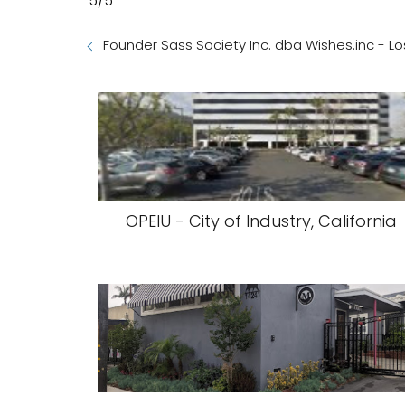
5/5
Founder Sass Society Inc. dba Wishes.inc - Lo
OPEIU - City of Industry, California