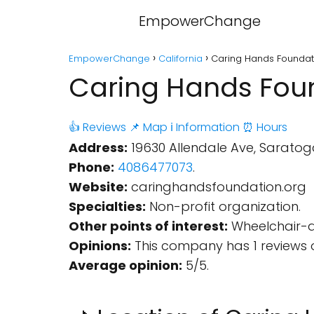
EmpowerChange
EmpowerChange
California
Caring Hands Foundati
Caring Hands Foun
👍 Reviews
📌 Map
ℹ️ Information
⏰ Hours
Address:
19630 Allendale Ave, Saratoga
Phone:
4086477073
.
Website:
caringhandsfoundation.org
Specialties:
Non-profit organization.
Other points of interest:
Wheelchair-ac
Opinions:
This company has 1 reviews 
Average opinion:
5/5.