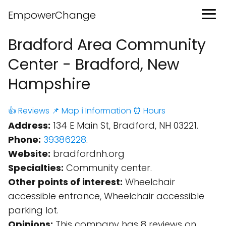
EmpowerChange
Bradford Area Community
Center - Bradford, New
Hampshire
👍 Reviews
📌 Map
ℹ️ Information
⏰ Hours
Address:
134 E Main St, Bradford, NH 03221.
Phone:
39386228
.
Website:
bradfordnh.org
Specialties:
Community center.
Other points of interest:
Wheelchair
accessible entrance, Wheelchair accessible
parking lot.
Opinions:
This company has 8 reviews on