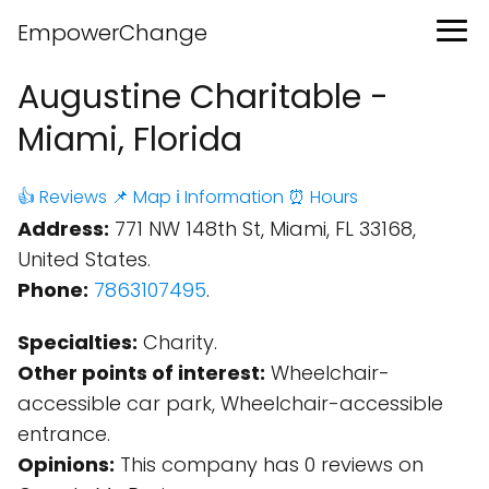
EmpowerChange
Augustine Charitable -
Miami, Florida
👍 Reviews
📌 Map
ℹ️ Information
⏰ Hours
Address:
771 NW 148th St, Miami, FL 33168,
United States.
Phone:
7863107495
.
Specialties:
Charity.
Other points of interest:
Wheelchair-
accessible car park, Wheelchair-accessible
entrance.
Opinions:
This company has 0 reviews on